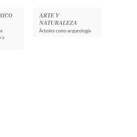
RICO
ARTE Y
NATURALEZA
de
Árboles como arqueología
s y