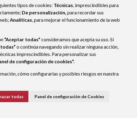
guientes tipos de cookies:
Técnicas
, imprescindibles para
ectamente;
De personalización,
para recordar sus
 web;
Analíticas
, para mejorar el funcionamiento de la web
ón
“Aceptar todas”
consideramos que acepta su uso. Si
 todas”
o continúa navegando sin realizar ninguna acción,
técnicas imprescindibles. Para personalizar sus
anel de configuración de cookies”.
mación, cómo configurarlas y posibles riesgos en nuestra
hazar todas
Panel de configuración de Cookies
E DATOS
ACCESIBILIDAD
POLÍTICA DE COOKIES
ENLACE EXTERNO A