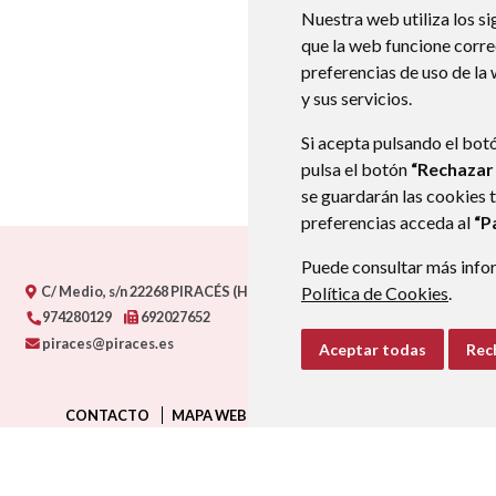
Nuestra web utiliza los si
que la web funcione corr
preferencias de uso de la
y sus servicios.
Si acepta pulsando el bot
pulsa el botón
“Rechazar
se guardarán las cookies 
preferencias acceda al
“P
Puede consultar más infor
C/ Medio, s/n
22268
PIRACÉS (HUESCA)
Política de Cookies
- ARAGÓN
(ESPAÑA)
.
974280129
692027652
piraces@piraces.es
Aceptar todas
Rec
CONTACTO
MAPA WEB
AVISO LEGAL
PROTECCIÓN D