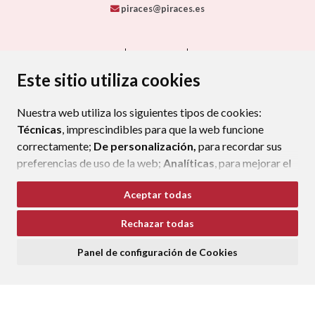
piraces@piraces.es
CONTACTO
MAPA WEB
AVISO LEGAL
PROTECCIÓN DE DATOS
ACCESIBILIDAD
Este sitio utiliza cookies
POLÍTICA DE COOKIES
Nuestra web utiliza los siguientes tipos de cookies:
ENLAC
Técnicas
, imprescindibles para que la web funcione
correctamente;
De personalización,
para recordar sus
preferencias de uso de la web;
Analíticas
, para mejorar el
funcionamiento de la web y sus servicios.
Aceptar todas
Si acepta pulsando el botón
“Aceptar todas”
Rechazar todas
consideramos que acepta su uso. Si pulsa el botón
“Rechazar todas”
o continúa navegando sin realizar
Panel de configuración de Cookies
ninguna acción, se guardarán las cookies técnicas
imprescindibles. Para personalizar sus preferencias
acceda al
“Panel de configuración de cookies”.