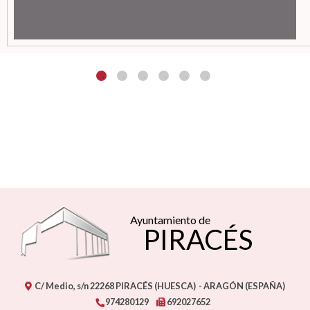
Ayuntamiento de
PIRACÉS
C/ Medio, s/n
22268
PIRACÉS (HUESCA)
- ARAGÓN
(ESPAÑA)
974280129
692027652