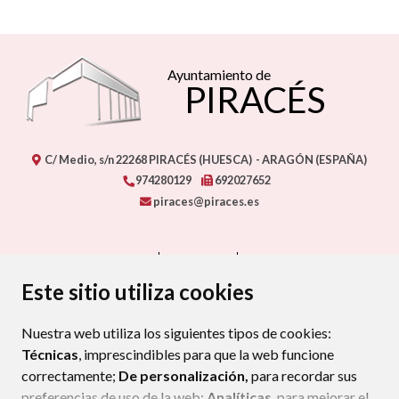
Ayuntamiento de
PIRACÉS
C/ Medio, s/n
22268
PIRACÉS (HUESCA)
- ARAGÓN
(ESPAÑA)
974280129
692027652
piraces@piraces.es
CONTACTO
MAPA WEB
AVISO LEGAL
PROTECCIÓN DE DATOS
ACCESIBILIDAD
Este sitio utiliza cookies
POLÍTICA DE COOKIES
Nuestra web utiliza los siguientes tipos de cookies:
ENLAC
Técnicas
, imprescindibles para que la web funcione
correctamente;
De personalización,
para recordar sus
preferencias de uso de la web;
Analíticas
, para mejorar el