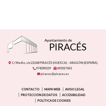
Ayuntamiento de
PIRACÉS
C/ Medio, s/n
22268
PIRACÉS (HUESCA)
- ARAGÓN
(ESPAÑA)
974280129
692027652
piraces@piraces.es
CONTACTO
MAPA WEB
AVISO LEGAL
PROTECCIÓN DE DATOS
ACCESIBILIDAD
POLÍTICA DE COOKIES