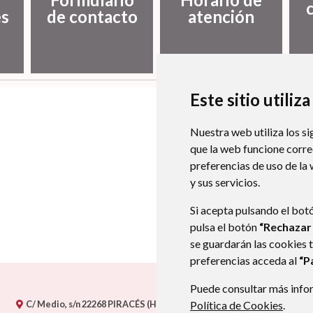
es
de contacto
atención
Este sitio utiliz
Nuestra web utiliza los si
que la web funcione corr
preferencias de uso de la
y sus servicios.
Si acepta pulsando el bot
pulsa el botón
“Rechazar
se guardarán las cookies 
preferencias acceda al
“P
Puede consultar más infor
C/ Medio, s/n
22268
PIRACÉS (HUESCA)
Política de Cookies
- ARAGÓN
(ESPAÑA)
.