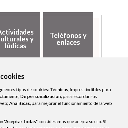
Actividades
Teléfonos y
culturales y
enlaces
lúdicas
a cookies
guientes tipos de cookies:
Técnicas
, imprescindibles para
ectamente;
De personalización,
para recordar sus
 web;
Analíticas
, para mejorar el funcionamiento de la web
ón
“Aceptar todas”
consideramos que acepta su uso. Si