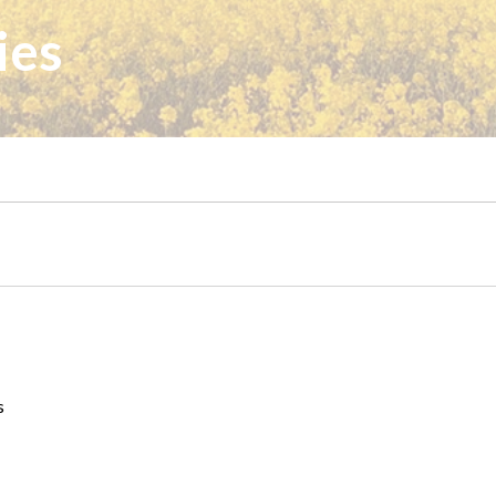
ies
s