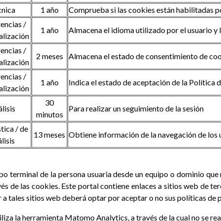
cnica
1 año
Comprueba si las cookies están habilitadas 
encias /
1 año
Almacena el idioma utilizado por el usuario y 
alización
encias /
2 meses
Almacena el estado de consentimiento de cook
alización
encias /
1 año
Indica el estado de aceptación de la Política 
alización
30
lisis
Para realizar un seguimiento de la sesión
minutos
tica / de
13 meses
Obtiene información de la navegación de los 
lisis
ipo terminal de la persona usuaria desde un equipo o dominio que 
és de las cookies. Este portal contiene enlaces a sitios web de te
r a tales sitios web deberá optar por aceptar o no sus políticas de 
iliza la herramienta Matomo Analytics, a través de la cual no se re