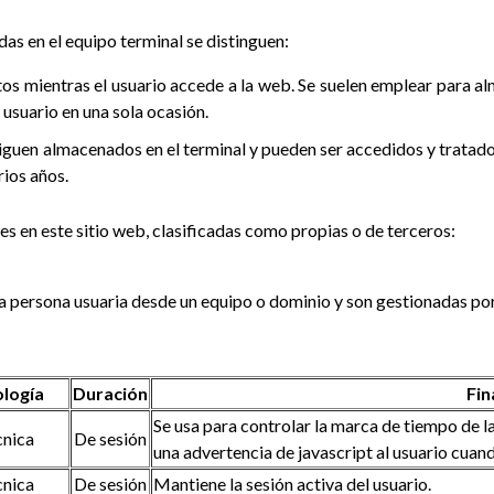
as en el equipo terminal se distinguen:
os mientras el usuario accede a la web. Se suelen emplear para a
l usuario en una sola ocasión.
siguen almacenados en el terminal y pueden ser accedidos y tratad
rios años.
es en este sitio web, clasificadas como propias o de terceros:
 la persona usuaria desde un equipo o dominio y son gestionadas por
ología
Duración
Fin
Se usa para controlar la marca de tiempo de la
cnica
De sesión
una advertencia de javascript al usuario cuan
cnica
De sesión
Mantiene la sesión activa del usuario.