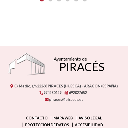
Ayuntamiento de
PIRACÉS
C/ Medio, s/n
22268
PIRACÉS (HUESCA)
- ARAGÓN
(ESPAÑA)
974280129
692027652
piraces@piraces.es
CONTACTO
MAPA WEB
AVISO LEGAL
PROTECCIÓN DE DATOS
ACCESIBILIDAD