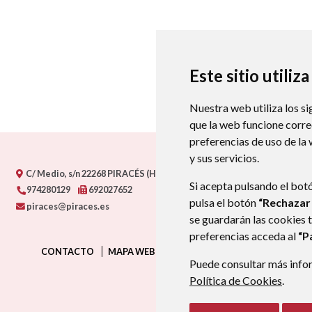
Este sitio utiliz
Nuestra web utiliza los si
que la web funcione corr
preferencias de uso de la
y sus servicios.
C/ Medio, s/n
22268
PIRACÉS (HUESCA)
- ARAGÓN
(ESPAÑA)
Si acepta pulsando el bot
974280129
692027652
pulsa el botón
“Rechazar
piraces@piraces.es
se guardarán las cookies 
preferencias acceda al
“P
CONTACTO
MAPA WEB
AVISO LEGAL
PROTECCIÓN D
Puede consultar más infor
Política de Cookies
.