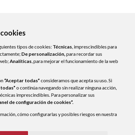
a cookies
guientes tipos de cookies:
Técnicas
, imprescindibles para
ectamente;
De personalización,
para recordar sus
 web;
Analíticas
, para mejorar el funcionamiento de la web
ón
“Aceptar todas”
consideramos que acepta su uso. Si
 todas”
o continúa navegando sin realizar ninguna acción,
técnicas imprescindibles. Para personalizar sus
anel de configuración de cookies”.
E DATOS
ACCESIBILIDAD
POLÍTICA DE COOKIES
mación, cómo configurarlas y posibles riesgos en nuestra
ENLACE EXTERNO A