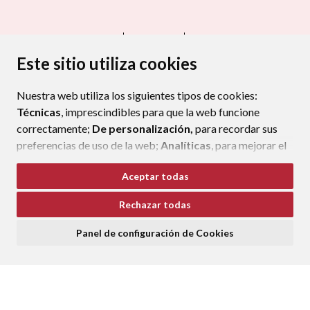
CONTACTO
MAPA WEB
AVISO LEGAL
PROTECCIÓN DE DATOS
ACCESIBILIDAD
Este sitio utiliza cookies
POLÍTICA DE COOKIES
Nuestra web utiliza los siguientes tipos de cookies:
ENLAC
Técnicas
, imprescindibles para que la web funcione
correctamente;
De personalización,
para recordar sus
preferencias de uso de la web;
Analíticas
, para mejorar el
funcionamiento de la web y sus servicios.
Aceptar todas
Si acepta pulsando el botón
“Aceptar todas”
Rechazar todas
consideramos que acepta su uso. Si pulsa el botón
“Rechazar todas”
o continúa navegando sin realizar
Panel de configuración de Cookies
ninguna acción, se guardarán las cookies técnicas
imprescindibles. Para personalizar sus preferencias
acceda al
“Panel de configuración de cookies”.
Puede consultar más información, cómo configurarlas y