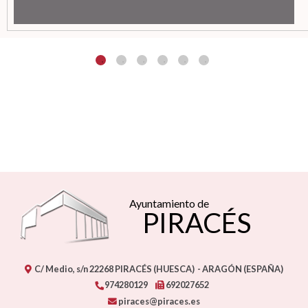
Ayuntamiento de
PIRACÉS
C/ Medio, s/n
22268
PIRACÉS (HUESCA)
- ARAGÓN
(ESPAÑA)
974280129
692027652
piraces@piraces.es