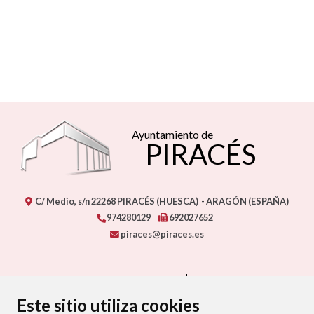
Ayuntamiento de
PIRACÉS
C/ Medio, s/n
22268
PIRACÉS (HUESCA)
- ARAGÓN
(ESPAÑA)
974280129
692027652
piraces@piraces.es
CONTACTO
MAPA WEB
AVISO LEGAL
PROTECCIÓN DE DATOS
ACCESIBILIDAD
Este sitio utiliza cookies
POLÍTICA DE COOKIES